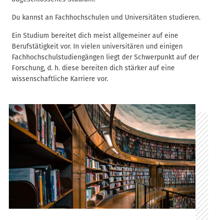
d
n
Du kannst an Fachhochschulen und Universitäten studieren.
a
Ein Studium bereitet dich meist allgemeiner auf eine
v
Berufstätigkeit vor. In vielen universitären und einigen
i
Fachhochschulstudiengängen liegt der Schwerpunkt auf der
g
Forschung, d. h. diese bereiten dich stärker auf eine
a
wissenschaftliche Karriere vor.
t
i
o
n